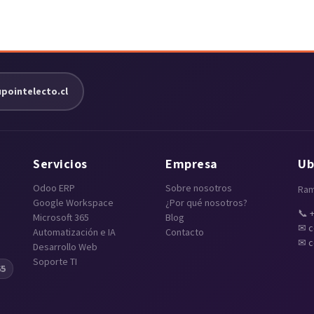
ointelecto.cl
Servicios
Empresa
Ub
Odoo ERP
Sobre nosotros
Ram
Google Workspace
¿Por qué nosotros?
📞 
Microsoft 365
Blog
✉ c
Automatización e IA
Contacto
✉ c
Desarrollo Web
Soporte TI
65