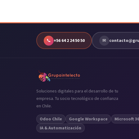
📞
+56 64 2 24 50 50
✉
contacto@grup
Soluciones digitales para el desarrollo de tu
empresa. Tu socio tecnológico de confianza
en Chile.
Odoo Chile
Google Workspace
Microsoft 3
IA & Automatización