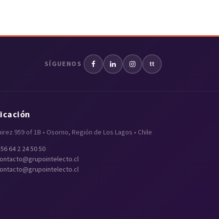
SÍGUENOS
tt
icación
irez 959 of 1B • Osorno, Región de Los Lagos • Chile
+56 64 2 24 50 50
ontacto@grupointelecto.cl
ontacto@grupointelecto.cl