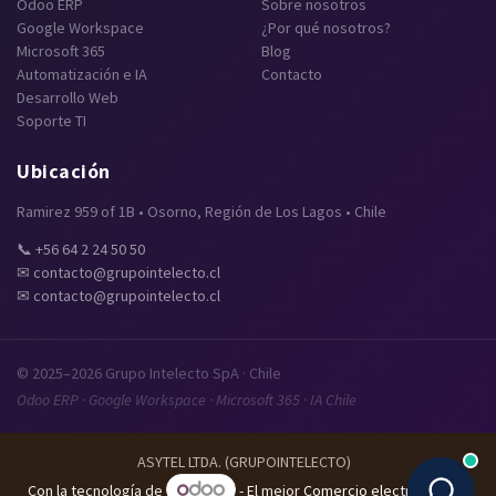
Odoo ERP
Sobre nosotros
Google Workspace
¿Por qué nosotros?
Microsoft 365
Blog
Automatización e IA
Contacto
Desarrollo Web
Soporte TI
Ubicación
Ramirez 959 of 1B • Osorno, Región de Los Lagos • Chile
📞 +56 64 2 24 50 50
✉ contacto@grupointelecto.cl
✉ contacto@grupointelecto.cl
© 2025–2026 Grupo Intelecto SpA · Chile
Odoo ERP · Google Workspace · Microsoft 365 · IA Chile
ASYTEL LTDA. (GRUPOINTELECTO)
Con la tecnología de
- El mejor
Comercio electrónico de