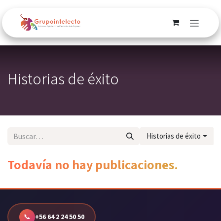
Ir al contenido
Historias de éxito
Historias de éxito
Todavía no hay publicaciones.
📞
+56 64 2 24 50 50