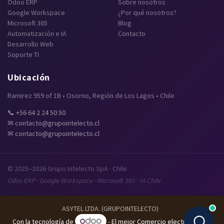
Odoo ERP
Sobre nosotros
Google Workspace
¿Por qué nosotros?
Microsoft 365
Blog
Automatización e IA
Contacto
Desarrollo Web
Soporte TI
Ubicación
Ramirez 959 of 1B • Osorno, Región de Los Lagos • Chile
📞 +56 64 2 24 50 50
✉ contacto@grupointelecto.cl
✉ contacto@grupointelecto.cl
© 2025–2026 Grupo Intelecto SpA · Chile
Odoo ERP · Google Workspace · Microsoft 365 · IA Chile
ASYTEL LTDA. (GRUPOINTELECTO)
Con la tecnología de
- El mejor
Comercio electrónico de