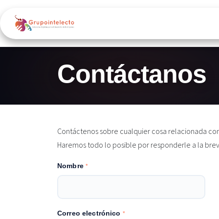
Ir al contenido
Inicio
Odoo ERP
Google 
Contáctanos
Contáctenos sobre cualquier cosa relacionada con
Haremos todo lo posible por responderle a la bre
Nombre
*
Correo electrónico
*