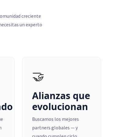
comunidad creciente
 necesitas un experto
🤝
Alianzas que
ndo
evolucionan
ue
Buscamos los mejores
n
partners globales — y
cuando cumplen ciclo,