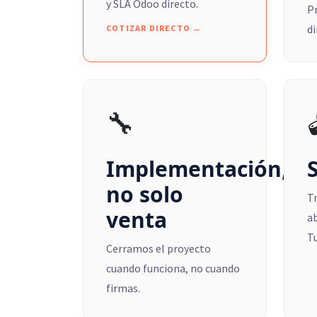
y SLA Odoo directo.
Pr
di
COTIZAR DIRECTO →
🔧
Implementación,
S
no solo
T
venta
ab
Tu
Cerramos el proyecto
cuando funciona, no cuando
firmas.