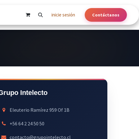
inicie sesión
Contáctanos
Grupo Intelecto
Eleuterio Ramírez 959 Of 1B
+56 64 2 24 50 50
contacto@grupointelecto.cl