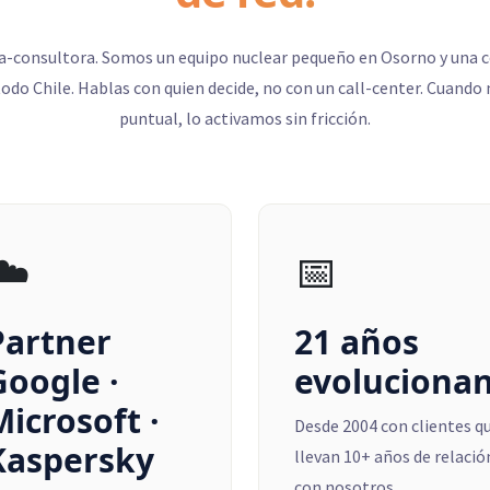
consultora. Somos un equipo nuclear pequeño en Osorno y una 
todo Chile. Hablas con quien decide, no con un call-center. Cuando
puntual, lo activamos sin fricción.
☁️
📅
Partner
21 años
Google ·
evoluciona
Microsoft ·
Desde 2004 con clientes q
Kaspersky
llevan 10+ años de relació
con nosotros.