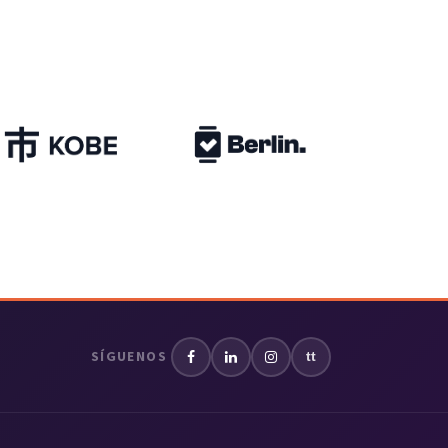
SÍGUENOS
tt