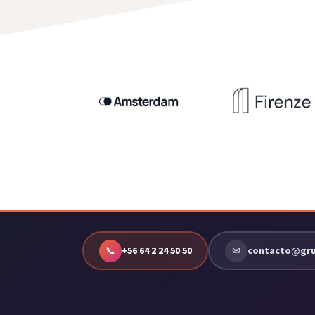
📞
+56 64 2 24 50 50
✉
contacto@grup