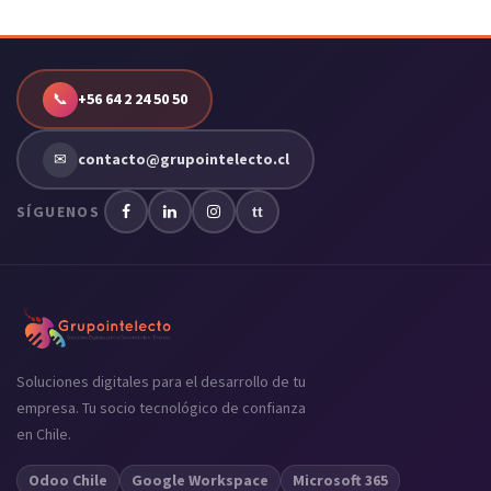
📞
+56 64 2 24 50 50
✉
contacto@grupointelecto.cl
SÍGUENOS
tt
Soluciones digitales para el desarrollo de tu
empresa. Tu socio tecnológico de confianza
en Chile.
Odoo Chile
Google Workspace
Microsoft 365