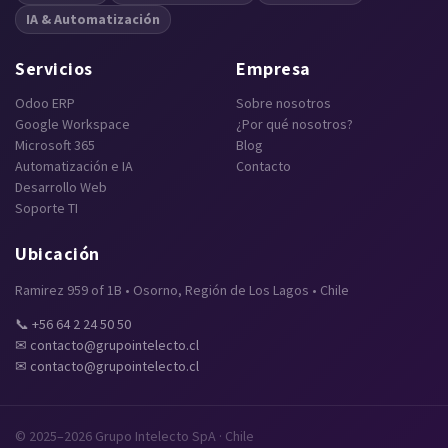
IA & Automatización
Servicios
Empresa
Odoo ERP
Sobre nosotros
Google Workspace
¿Por qué nosotros?
Microsoft 365
Blog
Automatización e IA
Contacto
Desarrollo Web
Soporte TI
Ubicación
Ramirez 959 of 1B • Osorno, Región de Los Lagos • Chile
📞 +56 64 2 24 50 50
✉ contacto@grupointelecto.cl
✉ contacto@grupointelecto.cl
© 2025–2026 Grupo Intelecto SpA · Chile