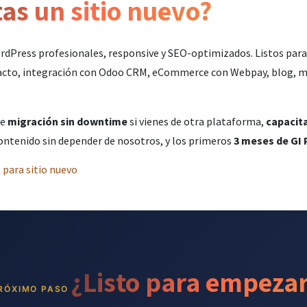
as un sitio nuevo?
dPress profesionales, responsive y SEO-optimizados. Listos para
acto, integración con Odoo CRM, eCommerce con Webpay, blog, mu
ye
migración sin downtime
si vienes de otra plataforma,
capacit
ontenido sin depender de nosotros, y los primeros
3 meses de GI 
 para sitio nuevo
¿Listo para empeza
RÓXIMO PASO