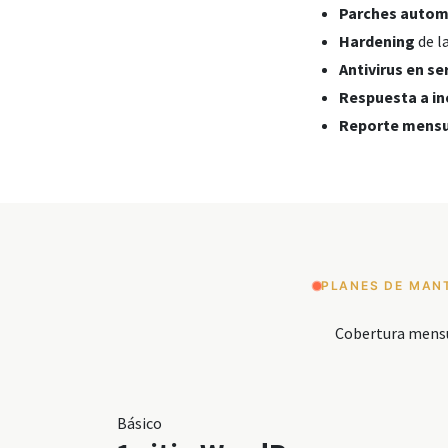
Parches autom
Hardening
de l
Antivirus en se
Respuesta a in
Reporte mens
PLANES DE MAN
Cobertura mensua
Básico