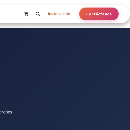
inicie sesión
Contáctanos
arches