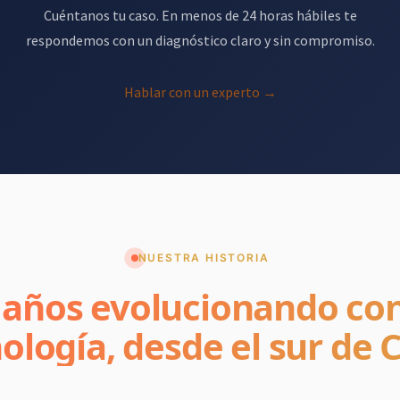
Cuéntanos tu caso. En menos de 24 horas hábiles te
respondemos con un diagnóstico claro y sin compromiso.
Hablar con un experto →
NUESTRA HISTORIA
 años evolucionando con
ología, desde el sur de C