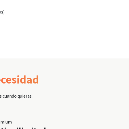
os)
ecesidad
s cuando quieras.
emium