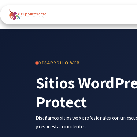
Ir al contenido
Inicio
Odoo ERP
Google 
DESARROLLO WEB
Sitios WordPre
Protect
Diseñamos sitios web profesionales con un escu
y respuesta a incidentes.