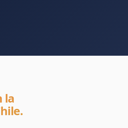
 la
hile.