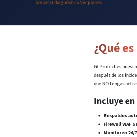
Solicitar diagnóstico
Ver planes
¿Qué es 
GI Protect es nuestr
después de los incide
que NO tengas activo
Incluye en
Respaldos aut
Firewall WAF
a 
Monitoreo 24/7