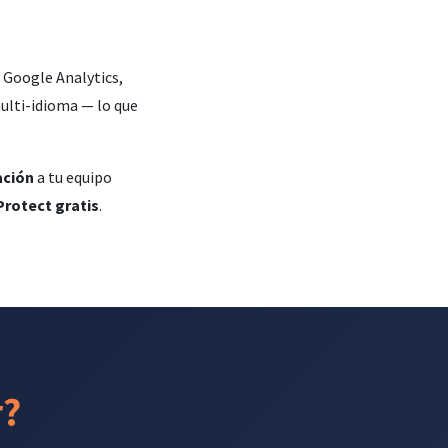
 Google Analytics,
lti-idioma — lo que
ación
a tu equipo
Protect gratis
.
r?