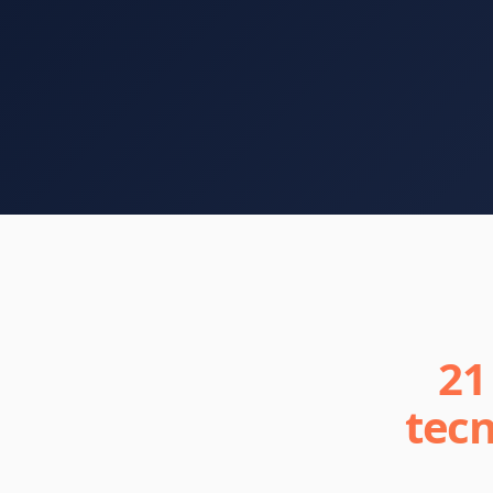
21
tecn